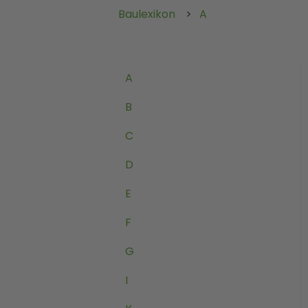
Baulexikon
A
A
B
C
D
E
F
G
I