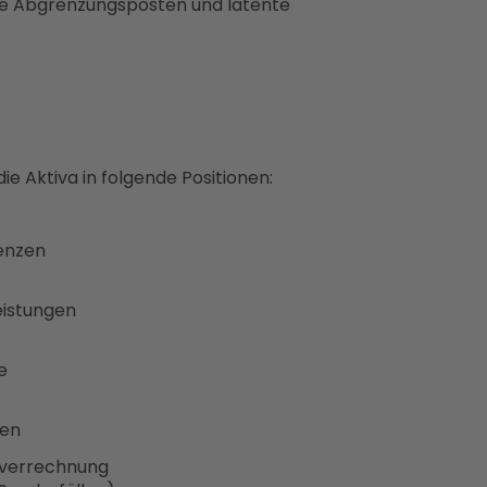
ve Abgrenzungsposten und latente
e Aktiva in folgende Positionen:
zenzen
leistungen
ge
zen
sverrechnung