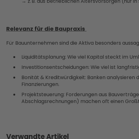
→ z. B. aus betrieblichen Altersvorsorgen (nur i
Relevanz für die Baupraxis
Für Bauunternehmen sind die Aktiva besonders aussage
Liquiditätsplanung: Wie viel Kapital steckt im 
Investitionsentscheidungen: Wie viel ist langfri
Bonität & Kreditwürdigkeit: Banken analysieren 
Finanzierungen.
Projektsteuerung: Forderungen aus Bauverträgen 
Abschlagsrechnungen) machen oft einen Großt
Verwandte Artikel