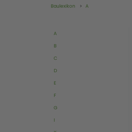
Baulexikon
A
A
B
C
D
E
F
G
I