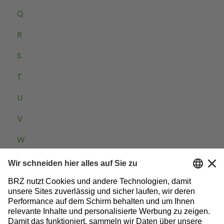
Q
R
S
T
U
V
W
Zum Baublog