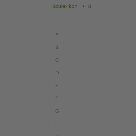
Baulexikon
B
A
B
C
D
E
F
G
I