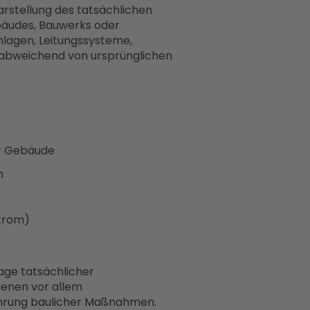
Darstellung des tatsächlichen
bäudes, Bauwerks oder
nlagen, Leitungssysteme,
 abweichend von ursprünglichen
er Gebäude
en
Strom)
age tatsächlicher
enen vor allem
ührung baulicher Maßnahmen.