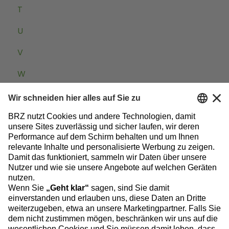
T
U
V
W
Zum Baublog
Datenschutz
Impressum