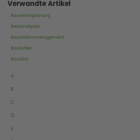
Verwandte Artikel
Bauzeitenplanung
Bestandsplan
Baustellenmanagement
Baufehler
Baulohn
A
B
C
D
E