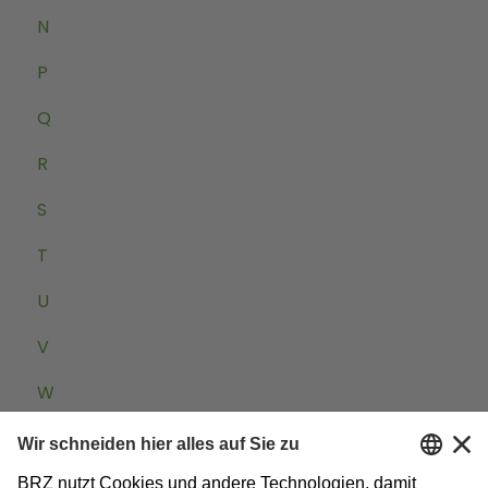
N
P
Q
R
S
T
U
V
W