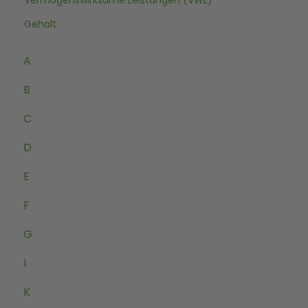
Vermögenswirksame Leistungen (VWL)
Gehalt
A
B
C
D
E
F
G
I
K