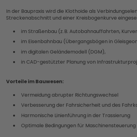
In der Baupraxis wird die Klothoide als Verbindungse
Streckenabschnitt und einer Kreisbogenkurve eingeset
im Straßenbau (z. B. Autobahnauffahrten, Kurv
im Eisenbahnbau (Übergangsbögen in Gleisgeo
im digitalen Geländemodell (DGM),
in CAD-gestützter Planung von Infrastrukturpro
Vorteile im Bauwesen:
Vermeidung abrupter Richtungswechsel
Verbesserung der Fahrsicherheit und des Fahr
Harmonische Linienführung in der Trassierung
Optimale Bedingungen für Maschinensteuerung 