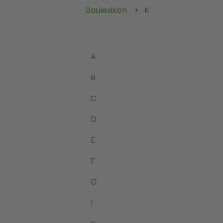
Baulexikon
K
A
B
C
D
E
F
G
I