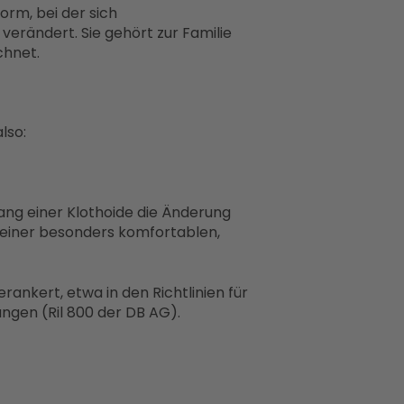
orm, bei der sich
verändert. Sie gehört zur Familie
chnet.
also:
ang einer Klothoide die Änderung
 einer besonders komfortablen,
rankert, etwa in den Richtlinien für
ungen (Ril 800 der DB AG).