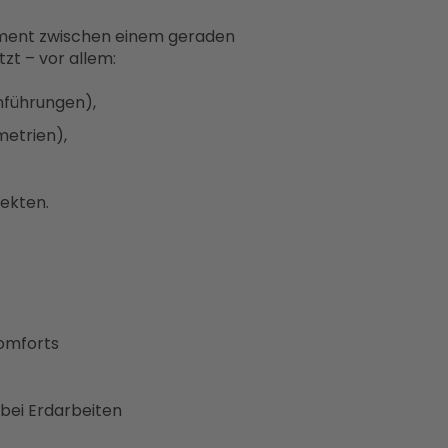
lement zwischen einem geraden
zt – vor allem:
enführungen),
metrien),
jekten.
komforts
bei Erdarbeiten