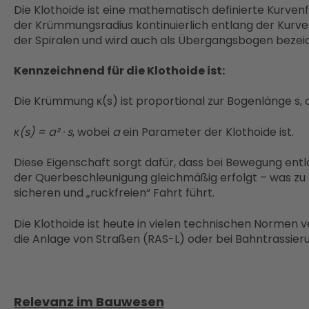
Die Klothoide ist eine mathematisch definierte Kurvenf
der Krümmungsradius kontinuierlich entlang der Kurve 
der Spiralen und wird auch als Übergangsbogen bezei
Kennzeichnend für die Klothoide ist:
Die Krümmung κ(s) ist proportional zur Bogenlänge s, 
κ(s) = a² · s
, wobei
a
ein Parameter der Klothoide ist.
Diese Eigenschaft sorgt dafür, dass bei Bewegung entl
der Querbeschleunigung gleichmäßig erfolgt – was zu
sicheren und „ruckfreien“ Fahrt führt.
Die Klothoide ist heute in vielen technischen Normen ve
die Anlage von Straßen (RAS-L) oder bei Bahntrassier
Relevanz im Bauwesen