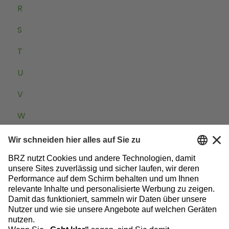
R
S
T
U
V
W
Zum Baublog
Datenschutz