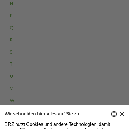
N
P
Q
R
S
T
U
V
W