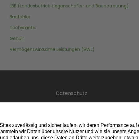
LBB (Landesbetrieb Liegenschafts- und Baubetreuung)
Baufehler
Tachymeter
Gehalt
Vermögenswirksame Leistungen (VWL)
Datenschutz