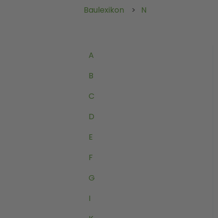
Baulexikon
N
A
B
C
D
E
F
G
I