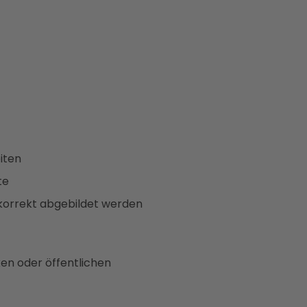
eiten
kte
 korrekt abgebildet werden
ken oder öffentlichen