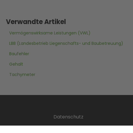
Verwandte Artikel
Vermögenswirksame Leistungen (VWL)
LBB (Landesbetrieb Liegenschafts- und Baubetreuung)
Baufehler
Gehalt
Tachymeter
Datenschutz