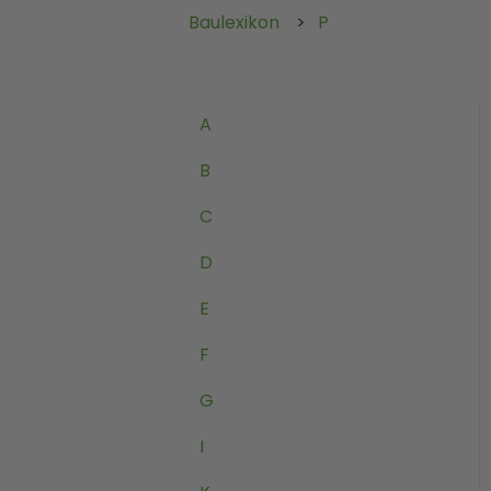
Baulexikon
P
A
B
C
D
E
F
G
I