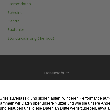
Stammdaten
Schreiner
Gehalt
Baufehler
Standardisierung (Tiefbau)
Datenschutz