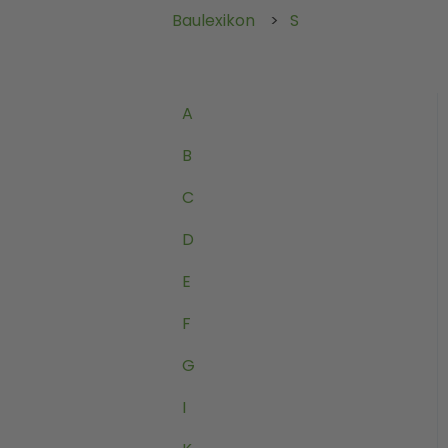
Baulexikon
S
A
B
C
D
E
F
G
I