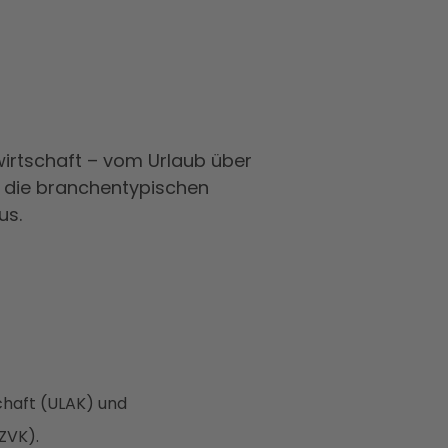
wirtschaft – vom Urlaub über
t die branchentypischen
us.
chaft (ULAK) und
ZVK).