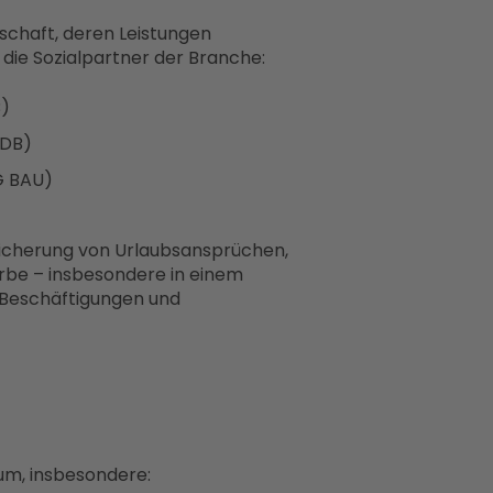
tschaft, deren Leistungen
 die Sozialpartner der Branche:
B)
ZDB)
G BAU)
 Sicherung von Urlaubsansprüchen,
rbe – insbesondere in einem
 Beschäftigungen und
 um, insbesondere: