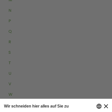
N
P
Q
R
S
T
U
V
W