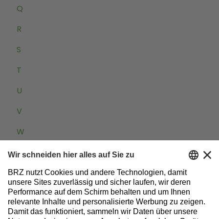
Q
R
S
T
U
V
W
Zum Baublog